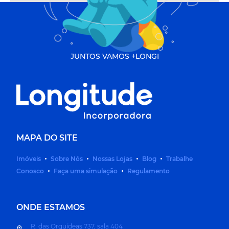
JUNTOS VAMOS +LONGI
MAPA DO SITE
Imóveis
Sobre Nós
Nossas Lojas
Blog
Trabalhe
Conosco
Faça uma simulação
Regulamento
ONDE ESTAMOS
R. das Orquídeas 737, sala 404