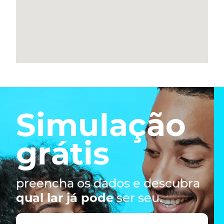
Simulação
grátis
preencha os dados e descubra
qual lar já pode
ser seu.