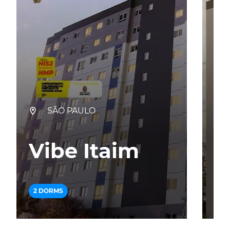
SÃO PAULO
Vibe Itaim
Z
2 DORMS
2 