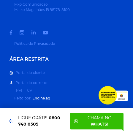
Mxp Comunicacão
Maiko Magalhães 19 98178-8100
Política de Privacidade
ÁREA RESTRITA
Portal do cliente
Portal do corretor
PVI
CV
Feito por:
Engine.ag
LIGUE GRÁTIS
0800
CHAMA NO
740 0505
WHATS!