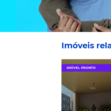
Via
Waze