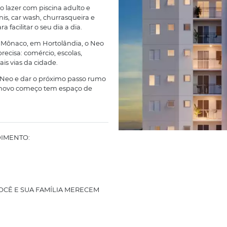
além do esperado ;)
sidence, seu novo apê em Hortolândia! O Neo
quem busca um lar moderno, bem localizado e
dade. Com apartamentos de 2 dormitórios
varanda gourmet e garden nas unidades
ina conforto e estilo em cada detalhe.
ta o melhor do lazer com piscina adulto e
ara beach tennis, car wash, churrasqueira e
pensado para facilitar o seu dia a dia.
irro Jardim de Mônaco, em Hortolândia, o Neo
 o que você precisa: comércio, escolas,
ácil às principais vias da cidade.
m conhecer o Neo e dar o próximo passo rumo
io. Aqui o seu novo começo tem espaço de
to.