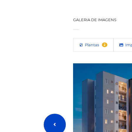
DIFERENCIAIS 
VARANDA
SU
TODA A COMODI
Minimercado*
•
GALERIA DE IMA