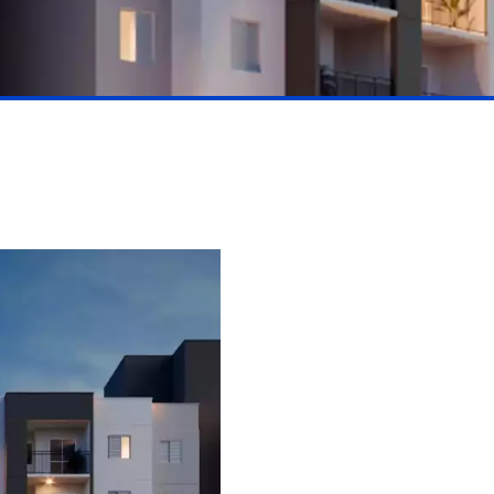
*
4,72
 DORMS.
2 VAGAS