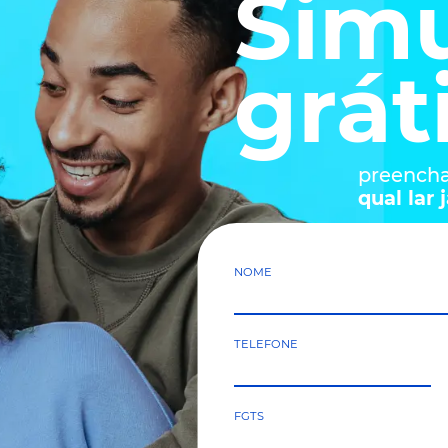
ó onde fica
NEO
ovo lar:
rdim Mônaco, Hortolândia/SP
VENDAS LONGITUDE
ação, 1550
ue, Hortolândia/SP
M É FÁCIL