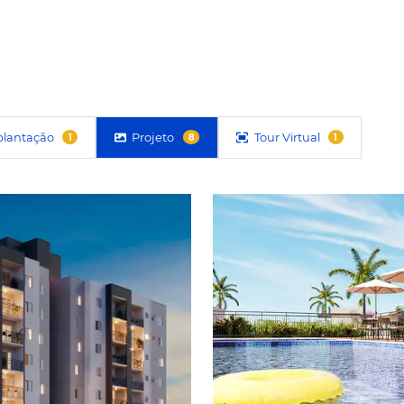
DO EMPREENDIMENTO:
ÍTE
DADE QUE VOCÊ E SUA FAMÍLIA MERECEM
CarWash
GENS