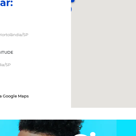
lustrativas, podendo sofrer alterações devido à rede elétrica
ão sem aviso prévio. As perspectivas e ilustrações artísticas 
imento será igual ao projeto paisagístico. Somente farão par
eendimento.
IVILEGIADA