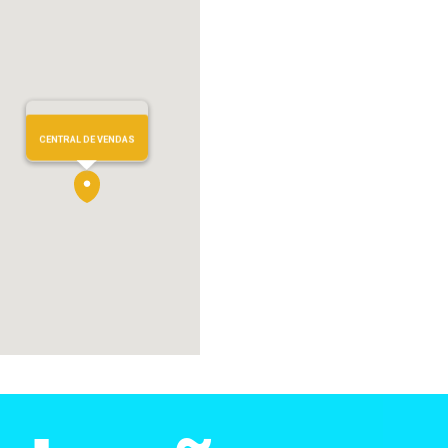
 não estar representada. Por se tratar de bem a ser construído
mostram ambientes e vegetação de porte adulto. O porte na
te do imóvel as peças e os materiais contidos no memorial