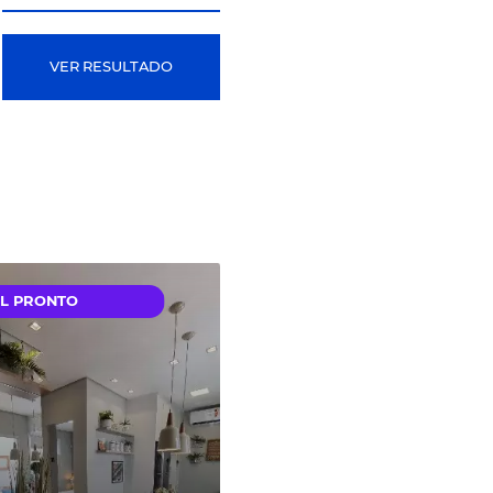
Simulaç
grátis
preencha os dados e descub
qual lar já pode
ser seu.