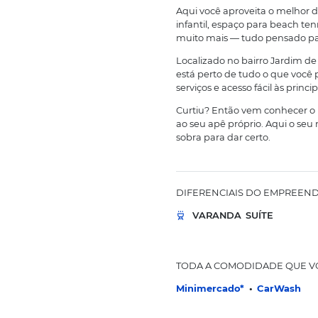
Muuuuuito 
Conheça o Neo Re
é perfeito para 
cheio de pratici
(sendo 1 suíte), 
térreas, ele comb
Aqui você aprovei
infantil, espaço p
muito mais — tudo 
Localizado no ba
está perto de tudo
serviços e acesso f
Curtiu? Então ve
ao seu apê própr
sobra para dar cer