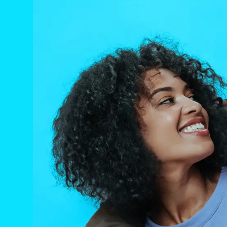
Olha s
o seu n
AQUI
Rua 39
Residencial Ja
CENTRAL DE 
Av. da Emancip
Jardim do Bosq
CHEGAR TAMBÉ