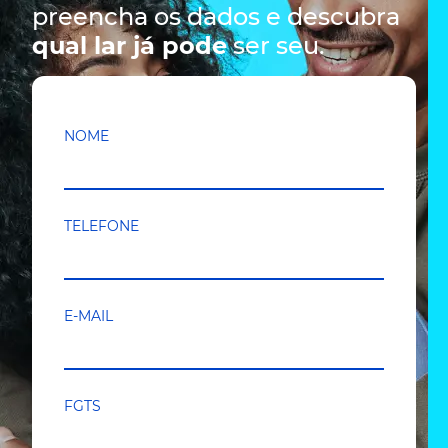
preencha os dados e descubra
qual lar já pode
ser seu.
NOME
TELEFONE
E-MAIL
FGTS