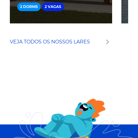
2 DORMS
2 VAGAS
2 
VEJA TODOS OS NOSSOS LARES