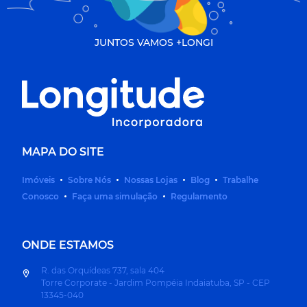
JUNTOS VAMOS +LONGI
MAPA DO SITE
Imóveis
Sobre Nós
Nossas Lojas
Blog
Trabalhe
Conosco
Faça uma simulação
Regulamento
ONDE ESTAMOS
R. das Orquídeas 737, sala 404
Torre Corporate - Jardim Pompéia Indaiatuba, SP - CEP
13345-040