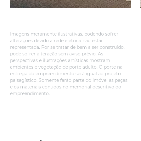
Imagens meramente ilustrativas, podendo sofrer
alterações devido à rede elétrica não estar
representada. Por se tratar de bem a ser construído,
pode sofrer alteração sem aviso prévio. As
perspectivas e ilustrações artísticas mostram
ambientes e vegetação de porte adulto. O porte na
entrega do empreendimento será igual ao projeto
paisagístico. Somente farão parte do imóvel as peças
e os materiais contidos no memorial descritivo do
empreendimento.