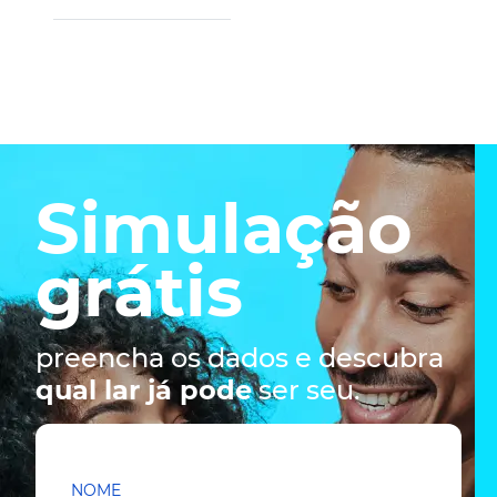
Simulação
grátis
preencha os dados e descubra
qual lar já pode
ser seu.
NOME